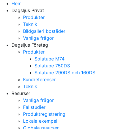
Hem
Dagsljus Privat
Produkter
Teknik
Bildgalleri bostäder
Vanliga frågor
Dagsljus Företag
Produkter
Solatube M74
Solatube 750DS
Solatube 290DS och 160DS
Kundreferenser
Teknik
Resurser
Vanliga frågor
Fallstudier
Produktregistrering
Lokala exempel
Globala resurser