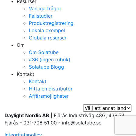
Resurser
Vanliga frågor
Fallstudier
Produktregistrering
Lokala exempel
Globala resurser
Om
Om Solatube
#36 (ingen rubrik)
Solatube Blogg
Kontakt
Kontakt
Hitta en distributör
Affärsmöjligheter
Daylight Nordic AB
| Fjärås Industriväg 48G, 439 74
Fjärås - 031-708 51 00 - info@solatube.se
Integritetspolicy